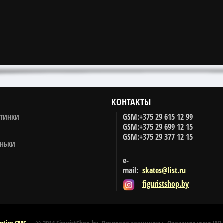
КОНТАКТЫ
GSM:
+375 29
615 12 99
ОТИНКИ
GSM:
+375 29
699 12 15
GSM:
+375 29
377 12 15
ОНЬКИ
e-
mail:
skates@list.ru
figuristshop.by
ntico CMS
© 2014 FiguristShop.by. Все права защищены. Оказание услуг ИП 