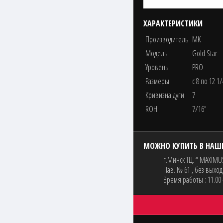
ХАРАКТЕРИСТИКИ
Производитель
MK
Модель
Gold Star
Уровень
PRO
Размеры
с 8 по 12 1/
Кривизна дуги
7
ROH
7/16"
МОЖНО КУПИТЬ В НАШ
г.Минск ТЦ. “ MAXIMUS
Пав. № 61 , без выхо
Время работы : 11.00 