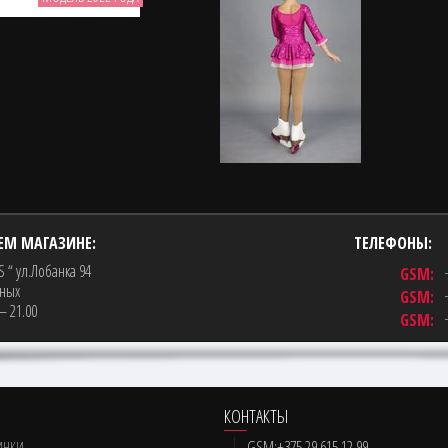
ЕМ МАГАЗИНЕ:
ТЕЛЕФОНЫ:
 “ ул.Лобанка 94
GSM:
дных
GSM:
– 21.00
GSM:
КОНТАКТЫ
GSM:
+375 29
615 12 99
ИНКИ