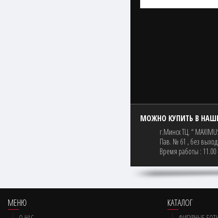
МОЖНО КУПИТЬ В НАШ
г.Минск ТЦ. “ MAXIMUS
Пав. № 61 , без выхо
Время работы : 11.00 
МЕНЮ
КАТАЛОГ
О НАС
ФИГУРНЫЕ БОТ